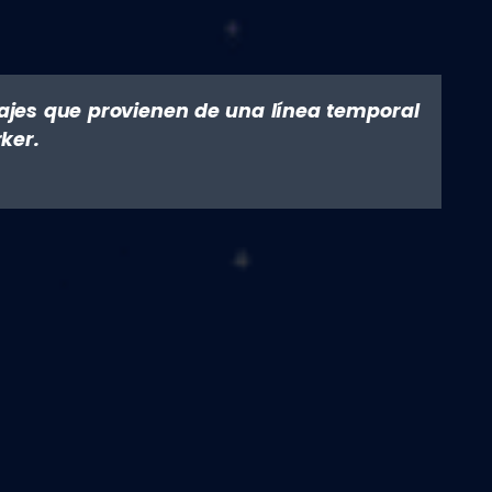
najes que provienen de una línea temporal
ker.