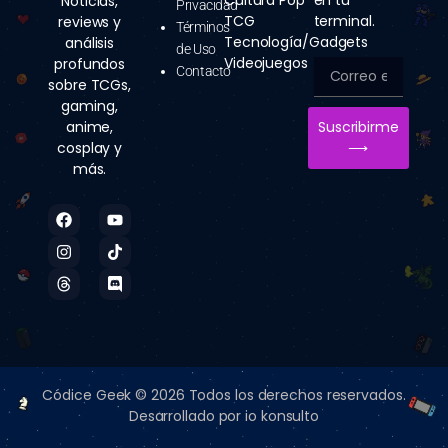
Cultura Pop
en tu
Noticias,
Privacidad
TCG
terminal.
reviews y
Términos
Tecnología/Gadgets
análisis
de Uso
Videojuegos
profundos
Correo
Contacto
sobre TCGs,
electrónico
gaming,
anime,
Suscribirme
cosplay y
⟶
más.
F
I
T
Y
T
D
a
n
h
o
i
i
c
s
r
u
k
s
e
t
e
t
t
c
b
a
a
u
o
o
o
g
d
b
k
r
o
r
s
e
d
k
a
m
Códice Geek © 2026 Todos los derechos reservados.
Desarrollado por io konsulto