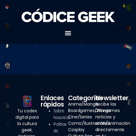
Ir
al
contenido
Enlaces
Categorías
Newsletter
rápidos
Anime/Manga
Recibe las
Boardgames/Wargames
últimas
Tu codex
Sobre
Cine/Series
noticias y
digital para
Nosotros
Comic/Ilustración/Animación
análisis
la cultura
Política
Cosplay
directamente
geek.
de