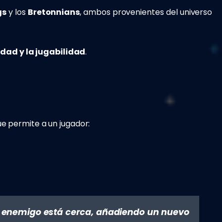
gs
y los
Bretonnians
, ambos provenientes del universo
idad y la jugabilidad
.
ue permite a un jugador:
un enemigo está cerca, añadiendo un nuevo