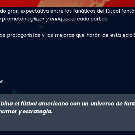
o gran expectativa entre los fanáticos del fútbol fant
que prometen
agilizar y enriquecer
cada partida.
pos protagonistas y las mejoras que harán de esta edic
er
ina el fútbol americano con un universo de fant
humor y estrategia.